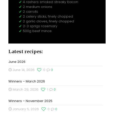
4 rashers smoked streaky bacon
2 medium onions
2 carrots
2 celery sticks, finely chopped
2 garlic cloves, finely chopped
2-3 sprigs rosemary
500g beef mince
Latest recipes:
June 2026
June 14, 2026
0
0
Winners – March 2026
March 29, 2026
1
0
Winners – November 2025
January 5, 2026
0
0