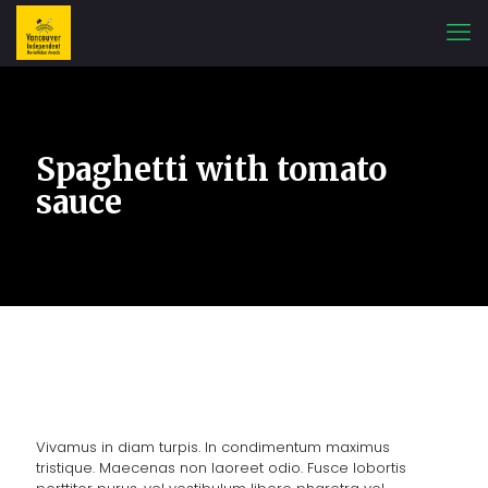
Spaghetti with tomato
sauce
Vivamus in diam turpis. In condimentum maximus
tristique. Maecenas non laoreet odio. Fusce lobortis