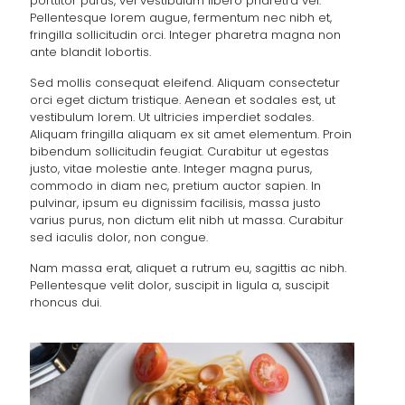
porttitor purus, vel vestibulum libero pharetra vel.
Pellentesque lorem augue, fermentum nec nibh et,
fringilla sollicitudin orci. Integer pharetra magna non
ante blandit lobortis.
Sed mollis consequat eleifend. Aliquam consectetur
orci eget dictum tristique. Aenean et sodales est, ut
vestibulum lorem. Ut ultricies imperdiet sodales.
Aliquam fringilla aliquam ex sit amet elementum. Proin
bibendum sollicitudin feugiat. Curabitur ut egestas
justo, vitae molestie ante. Integer magna purus,
commodo in diam nec, pretium auctor sapien. In
pulvinar, ipsum eu dignissim facilisis, massa justo
varius purus, non dictum elit nibh ut massa. Curabitur
sed iaculis dolor, non congue.
Nam massa erat, aliquet a rutrum eu, sagittis ac nibh.
Pellentesque velit dolor, suscipit in ligula a, suscipit
rhoncus dui.