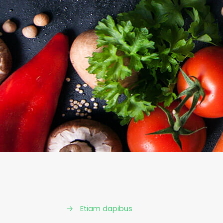
→
Etiam dapibus