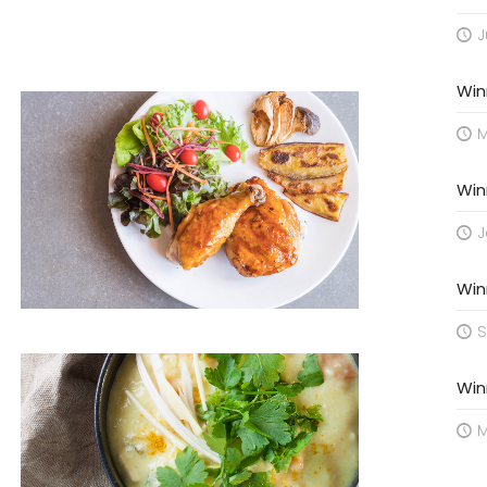
J
Win
M
Win
J
Win
S
Win
M