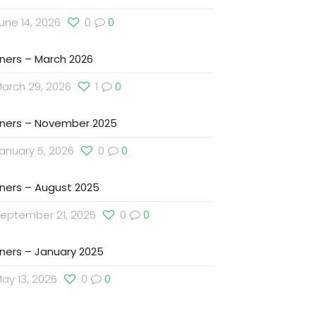
une 14, 2026
0
0
ners – March 2026
arch 29, 2026
1
0
ners – November 2025
anuary 5, 2026
0
0
ners – August 2025
eptember 21, 2025
0
0
ners – January 2025
ay 13, 2025
0
0