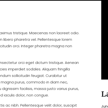
ximus tristique. Maecenas non laoreet odio.
um libero pharetra vel. Pellentesque lorem
licitudin orci. Integer pharetra magna non
nsectetur orci eget dictum tristique. Aenean
icies imperdiet sodales. Aliquam fringilla
dum sollicitudin feugiat. Curabitur ut
ger magna purus, commodo in diam nec,
 dignissim facilisis, massa justo varius purus,
L
d iaculis dolor, non congue.
s ac nibh. Pellentesque velit dolor, suscipit
Jun