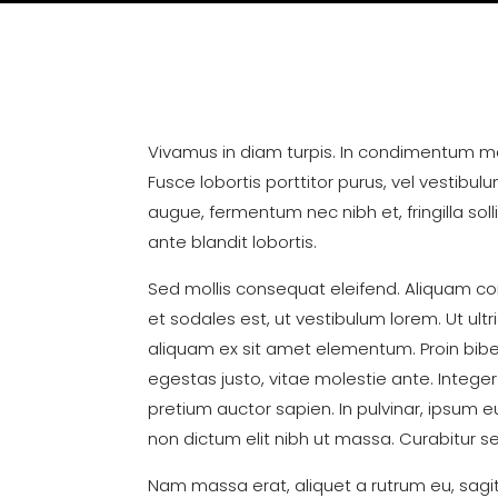
Vivamus in diam turpis. In condimentum ma
Fusce lobortis porttitor purus, vel vestibul
augue, fermentum nec nibh et, fringilla sol
ante blandit lobortis.
Sed mollis consequat eleifend. Aliquam co
et sodales est, ut vestibulum lorem. Ut ultr
aliquam ex sit amet elementum. Proin biben
egestas justo, vitae molestie ante. Inte
pretium auctor sapien. In pulvinar, ipsum eu
non dictum elit nibh ut massa. Curabitur se
Nam massa erat, aliquet a rutrum eu, sagitti